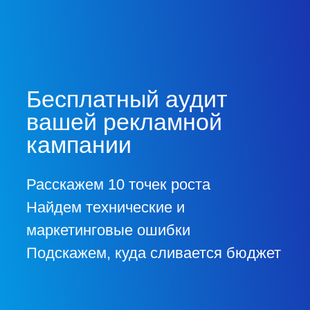
таргет ВК
таргет ВК
Приводим по 400 целевых
Увеличили 
лидов ежемесячно
покупку ап
застройщику
Грузии
Тбилиси
Уфа