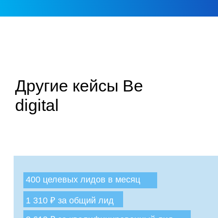
с нами
Мы можем созвониться
8 (918) 184-41-88
8 (918) 182-93-59
Можно избежать звонка по телефону
Instagram
Telegram
Vkontakte