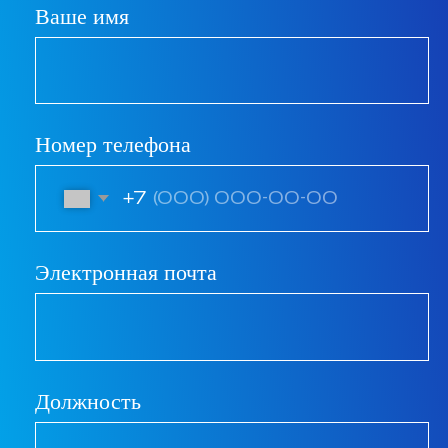
Подпишитесь на
авторскую рассылку от
основателя агентства с
проверенными
гипотезами и фишками
Мы редко, но метко
делимся эффективными
инструментами рекламы и
не спамим
Ваше имя
Электронная почта