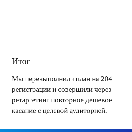
Другие кейсы Be
digital
Итог
Мы перевыполнили план на 204
400 целевых лидов в месяц
65% качественны
На 37% увеличил
1 310 ₽ за общий лид
регистрации и совершили через
Снижение стоимо
2 610 ₽ за квалифицированный лид
ретаргетинг повторное дешевое
касание с целевой аудиторией.