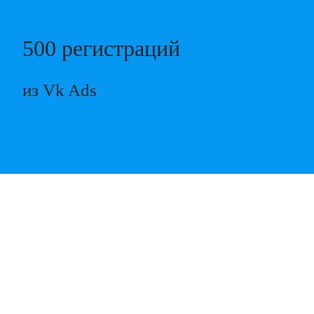
Электронная почта
500 регистраций
Должность
из Vk Ads
Компания
я согласен(-сна) с
политикой
конфиденциальности
300 рублей
Заказать бесплатный аудит
Средняя стоимость регистрации из
контекста